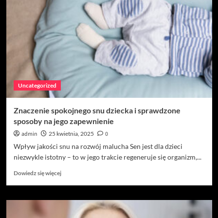
–
kluczowe
zagadnienia
i
wsparcie
prawne
Uncategorized
Znaczenie spokojnego snu dziecka i sprawdzone
sposoby na jego zapewnienie
admin
25 kwietnia, 2025
0
Wpływ jakości snu na rozwój malucha Sen jest dla dzieci
niezwykle istotny – to w jego trakcie regeneruje się organizm,...
Dowiedz
Dowiedz się więcej
się
więcej
o
Znaczenie
spokojnego