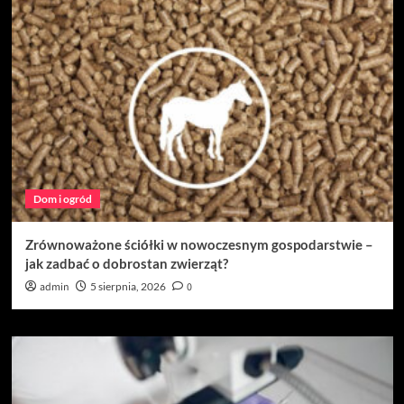
Dom i ogród
Zrównoważone ściółki w nowoczesnym gospodarstwie –
jak zadbać o dobrostan zwierząt?
admin
5 sierpnia, 2026
0