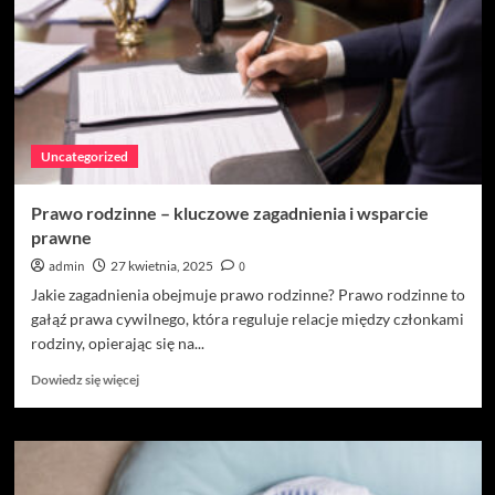
inne
kobiece
must-
have:
odkryj
modę
na
Uncategorized
nowo
Prawo rodzinne – kluczowe zagadnienia i wsparcie
prawne
admin
27 kwietnia, 2025
0
Jakie zagadnienia obejmuje prawo rodzinne? Prawo rodzinne to
gałąź prawa cywilnego, która reguluje relacje między członkami
rodziny, opierając się na...
Dowiedz
Dowiedz się więcej
się
więcej
o
Prawo
rodzinne