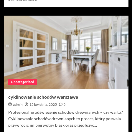
się
więcej
o
Wypożyczalnia
podnośników
–
klucz
do
efektywnej
pracy
na
wysokości
Uncategorized
cyklinowanie schodów warszawa
admin
15 kwietnia, 2025
0
Profesjonalne odświeżenie schodów drewnianych – czy warto?
Cyklinowanie schodów drewnianych to proces, który pozwala
przywrócić im pierwotny blask oraz przedłużyć...