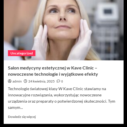
snu
dziecka
i
sprawdzone
sposoby
na
jego
zapewnienie
Uncategorized
Salon medycyny estetycznej w Kave Clinic –
nowoczesne technologie i wyjątkowe efekty
admin
24 kwietnia, 2025
0
Technologie światowej klasy W Kave Clinic stawiamy na
innowacyjne rozwiązania, wykorzystując nowoczesne
urządzenia oraz preparaty o potwierdzonej skuteczności. Tym
samym...
Dowiedz
Dowiedz się więcej
się
więcej