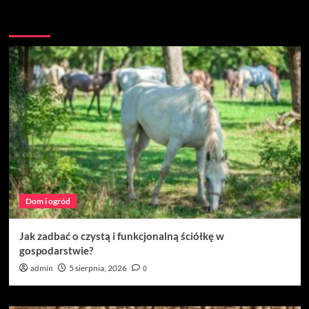
Być może przegapiłeś
Dom i ogród
Jak zadbać o czystą i funkcjonalną ściółkę w
gospodarstwie?
admin
5 sierpnia, 2026
0