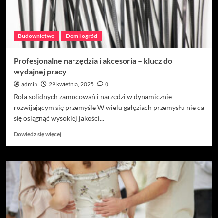
Budownictwo
Dom i ogród
Profesjonalne narzędzia i akcesoria – klucz do
wydajnej pracy
admin
29 kwietnia, 2025
0
Rola solidnych zamocowań i narzędzi w dynamicznie
rozwijającym się przemyśle W wielu gałęziach przemysłu nie da
się osiągnąć wysokiej jakości...
Dowiedz
Dowiedz się więcej
się
więcej
o
Profesjonalne
narzędzia
i
akcesoria
–
klucz