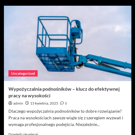
o
Salon
medycyny
estetycznej
w
Kave
Clinic
–
nowoczesne
technologie
i
wyjątkowe
Uncategorized
efekty
Wypożyczalnia podnośników – klucz do efektywnej
pracy na wysokości
admin
15 kwietnia, 2025
0
Dlaczego wypożyczalnia podnośników to dobre rozwiązanie?
Praca na wysokościach zawsze wiąże się z szeregiem wyzwań i
wymaga profesjonalnego podejścia. Niezależnie...
Dowiedz
Dowiedz się więcej