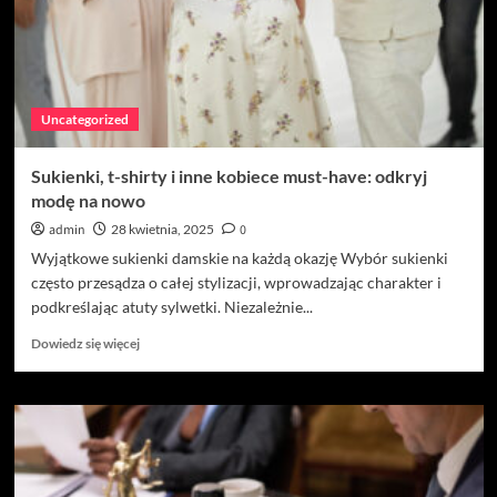
do
wydajnej
pracy
Uncategorized
Sukienki, t-shirty i inne kobiece must-have: odkryj
modę na nowo
admin
28 kwietnia, 2025
0
Wyjątkowe sukienki damskie na każdą okazję Wybór sukienki
często przesądza o całej stylizacji, wprowadzając charakter i
podkreślając atuty sylwetki. Niezależnie...
Dowiedz
Dowiedz się więcej
się
więcej
o
Sukienki,
t-
shirty
i