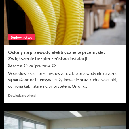
jednorodzinnym
Budownictwo
Osłony na przewody elektryczne w przemyśle:
Zwiększenie bezpieczeństwa instalacji
admin
24 lipca, 2024
0
W środowiskach przemysłowych, gdzie przewody elektryczne
są narażone na intensywne użytkowanie oraz trudne warunki,
ochrona kabli staje się priorytetem. Osłony...
Dowiedz
Dowiedz się więcej
się
więcej
o
Osłony
na
przewody