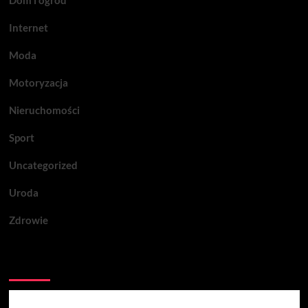
Dom i ogród
Internet
Moda
Motoryzacja
Nieruchomości
Sport
Uncategorized
Uroda
Zdrowie
Być może przegapiłeś