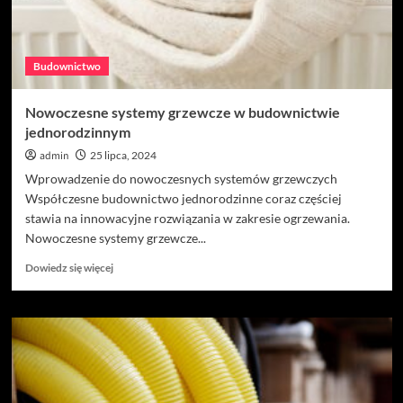
Budownictwo
Nowoczesne systemy grzewcze w budownictwie
jednorodzinnym
admin
25 lipca, 2024
Wprowadzenie do nowoczesnych systemów grzewczych
Współczesne budownictwo jednorodzinne coraz częściej
stawia na innowacyjne rozwiązania w zakresie ogrzewania.
Nowoczesne systemy grzewcze...
Dowiedz
Dowiedz się więcej
się
więcej
o
Nowoczesne
systemy
grzewcze
w
budownictwie