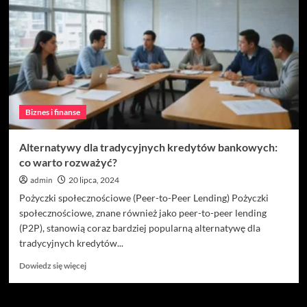
elektryczne
w
przemyśle:
Zwiększenie
bezpieczeństwa
instalacji
Biznes i finanse
Alternatywy dla tradycyjnych kredytów bankowych:
co warto rozważyć?
admin
20 lipca, 2024
Pożyczki społecznościowe (Peer-to-Peer Lending) Pożyczki
społecznościowe, znane również jako peer-to-peer lending
(P2P), stanowią coraz bardziej popularną alternatywę dla
tradycyjnych kredytów...
Dowiedz
Dowiedz się więcej
się
więcej
o