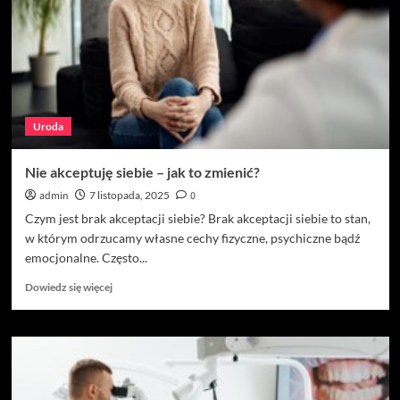
w
której
troska
o
uśmiech
łączy
się
Uroda
z
nowoczesną
technologią
Nie akceptuję siebie – jak to zmienić?
admin
7 listopada, 2025
0
Czym jest brak akceptacji siebie? Brak akceptacji siebie to stan,
w którym odrzucamy własne cechy fizyczne, psychiczne bądź
emocjonalne. Często...
Dowiedz
Dowiedz się więcej
się
więcej
o
Nie
akceptuję
siebie