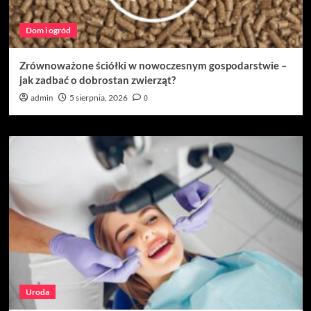
Dom i ogród
Zrównoważone ściółki w nowoczesnym gospodarstwie –
jak zadbać o dobrostan zwierząt?
admin
5 sierpnia, 2026
0
Uroda