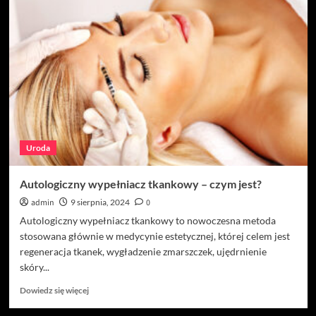
Wybielanie
laserowe
–
sekret
pięknego
i
zdrowego
uśmiechu
Uroda
Autologiczny wypełniacz tkankowy – czym jest?
admin
9 sierpnia, 2024
0
Autologiczny wypełniacz tkankowy to nowoczesna metoda
stosowana głównie w medycynie estetycznej, której celem jest
regeneracja tkanek, wygładzenie zmarszczek, ujędrnienie
skóry...
Dowiedz
Dowiedz się więcej
się
więcej