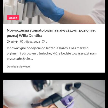
Uroda
Nowoczesna stomatologia na najwyższym poziomie:
poznaj Willa Dentika
admin
7 lipca, 2026
0
Innowacyjne podejście do leczenia Każdy z nas marzy o
pięknym i zdrowym uśmiechu, który będzie towarzyszył nam
przez całe życie....
Dowiedz
Dowiedz się więcej
się
więcej
o
Nowoczesna
stomatologia
na
najwyższym
poziomie:
poznaj