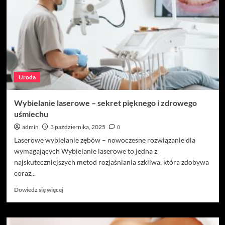
–
jak
to
zmienić?
Uroda
Wybielanie laserowe – sekret pięknego i zdrowego
uśmiechu
admin
3 października, 2025
0
Laserowe wybielanie zębów – nowoczesne rozwiązanie dla
wymagających Wybielanie laserowe to jedna z
najskuteczniejszych metod rozjaśniania szkliwa, która zdobywa
coraz...
Dowiedz
Dowiedz się więcej
się
więcej
o