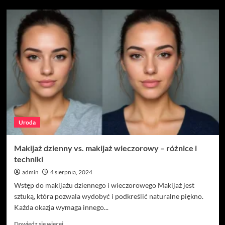
o
Autologiczny
wypełniacz
tkankowy
–
czym
jest?
Uroda
Makijaż dzienny vs. makijaż wieczorowy – różnice i
techniki
admin
4 sierpnia, 2024
Wstęp do makijażu dziennego i wieczorowego Makijaż jest
sztuką, która pozwala wydobyć i podkreślić naturalne piękno.
Każda okazja wymaga innego...
Dowiedz
Dowiedz się więcej