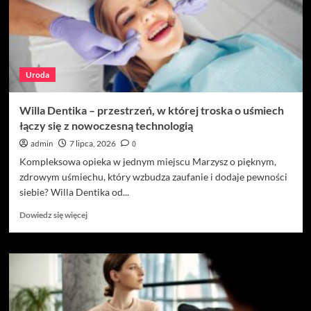
Willa
Dentika
Uroda
Willa Dentika – przestrzeń, w której troska o uśmiech
łączy się z nowoczesną technologią
admin
7 lipca, 2026
0
Kompleksowa opieka w jednym miejscu Marzysz o pięknym,
zdrowym uśmiechu, który wzbudza zaufanie i dodaje pewności
siebie? Willa Dentika od...
Dowiedz
Dowiedz się więcej
się
więcej
o
Willa
Dentika
–
przestrzeń,