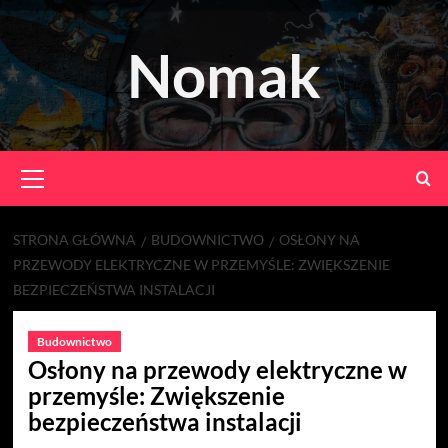
Skip
to
Nomak
content
Primary
Menu
STRONA GŁÓWNA
BUDOWNICTWO
OSŁONY NA
PRZEWODY ELEKTRYCZNE W PRZEMYŚLE: ZWIĘKSZENIE
BEZPIECZEŃSTWA INSTALACJI
Budownictwo
Osłony na przewody elektryczne w
przemyśle: Zwiększenie
bezpieczeństwa instalacji