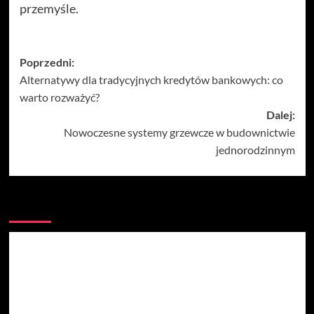
przemyśle.
Zobacz
Poprzedni:
Alternatywy dla tradycyjnych kredytów bankowych: co
wpisy
warto rozważyć?
Dalej:
Nowoczesne systemy grzewcze w budownictwie
jednorodzinnym
Więcej historii