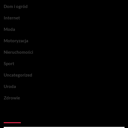
Dom i ogród
Internet
Moda
Motoryzacja
Nieruchomości
Sport
Uncategorized
Uroda
Zdrowie
Być może przegapiłeś