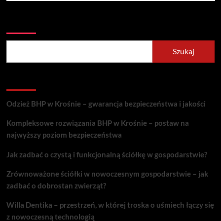
Szukaj
Szukaj
Recent Posts
Odzież BHP w Krośnie – gwarancja bezpieczeństwa i jakości
Kompleksowe rozwiązania BHP w Krośnie – postaw na
najwyższy poziom bezpieczeństwa
Jak zadbać o czystą i funkcjonalną ściółkę w gospodarstwie?
Zrównoważone ściółki w nowoczesnym gospodarstwie – jak
zadbać o dobrostan zwierząt?
Willa Dentika – przestrzeń, w której troska o uśmiech łączy się
z nowoczesną technologią