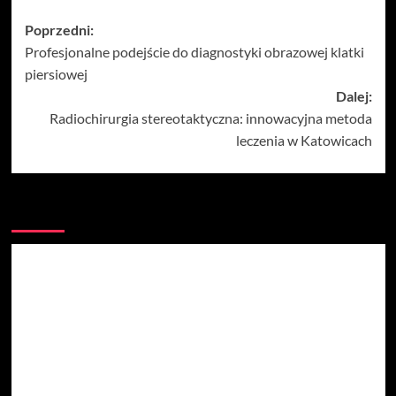
Zobacz
Poprzedni:
Profesjonalne podejście do diagnostyki obrazowej klatki
wpisy
piersiowej
Dalej:
Radiochirurgia stereotaktyczna: innowacyjna metoda
leczenia w Katowicach
Więcej historii