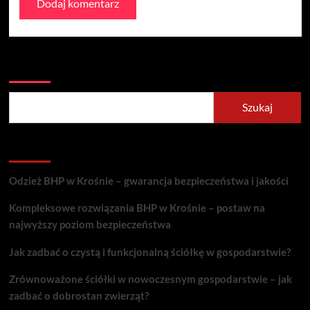
Szukaj
Szukaj
Recent Posts
Odzież BHP w Krośnie – gwarancja bezpieczeństwa i jakości
Kompleksowe rozwiązania BHP w Krośnie – postaw na
najwyższy poziom bezpieczeństwa
Jak zadbać o czystą i funkcjonalną ściółkę w gospodarstwie?
Zrównoważone ściółki w nowoczesnym gospodarstwie – jak
zadbać o dobrostan zwierząt?