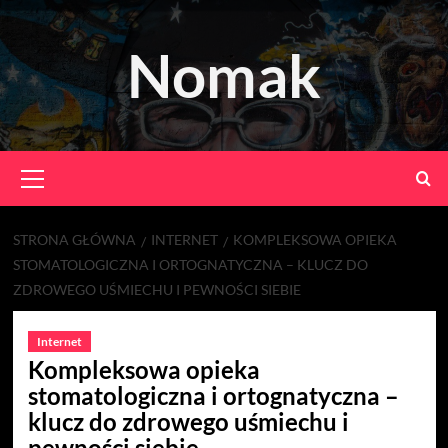
Skip
to
Nomak
content
Primary
Menu
STRONA GŁÓWNA
INTERNET
KOMPLEKSOWA OPIEKA
STOMATOLOGICZNA I ORTOGNATYCZNA – KLUCZ DO
ZDROWEGO UŚMIECHU I PEWNOŚCI SIEBIE
Internet
Kompleksowa opieka
stomatologiczna i ortognatyczna –
klucz do zdrowego uśmiechu i
pewności siebie