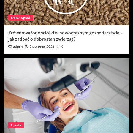
Willa Dentika – przestrzeń, w której troska o
uśmiech łączy się z nowoczesną technologią
3
Dom i ogród
Uroda
Zrównoważone ściółki w nowoczesnym gospodarstwie –
Nowoczesna stomatologia na najwyższym
jak zadbać o dobrostan zwierząt?
poziomie: poznaj Willa Dentika
4
admin
5 sierpnia, 2026
0
Budownictwo
Dobrze dobrane akcesoria dachowe – klucz do
trwałości każdej konstrukcji
5
Uroda