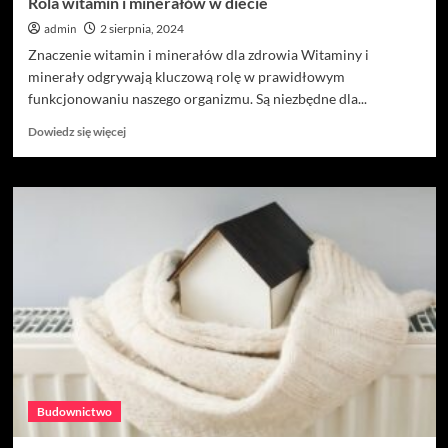
Rola witamin i minerałów w diecie
admin
2 sierpnia, 2024
Znaczenie witamin i minerałów dla zdrowia Witaminy i
minerały odgrywają kluczową rolę w prawidłowym
funkcjonowaniu naszego organizmu. Są niezbędne dla...
Dowiedz
Dowiedz się więcej
się
więcej
o
Rola
witamin
i
minerałów
w
diecie
Budownictwo