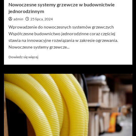
Nowoczesne systemy grzewcze w budownictwie
jednorodzinnym
admin
25 lipca, 2024
Wprowadzenie do nowoczesnych systemów grzewczych
Współczesne budownictwo jednorodzinne coraz częściej
stawia na innowacyjne rozwiązania w zakresie ogrzewania.
Nowoczesne systemy grzewcze...
Dowiedz
Dowiedz się więcej
się
więcej
o
Nowoczesne
systemy
grzewcze
w
budownictwie
jednorodzinnym