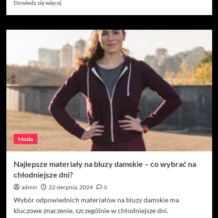
Dowiedz
Dowiedz się więcej
się
więcej
o
Białe
donice
w
ogrodzie
–
połączenie
klasyki
i
nowoczesności
Moda
Najlepsze materiały na bluzy damskie – co wybrać na
chłodniejsze dni?
admin
22 sierpnia, 2024
0
Wybór odpowiednich materiałów na bluzy damskie ma
kluczowe znaczenie, szczególnie w chłodniejsze dni.