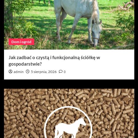
Dom i ogród
Jak zadbać o czystą i funkcjonalną ściółkę w
gospodarstwie?
admin
5 sierpnia, 2026
0