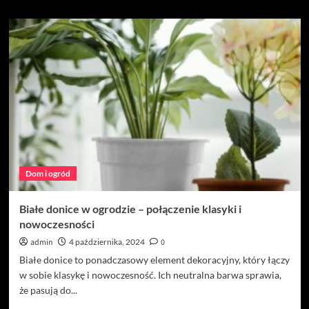
więcej
o
Dzieła
sztuki
do
kupienia
–
jak
wybrać
idealne
obrazy
i
rzeźby
Dom i ogród
do
swojej
kolekcji?
Białe donice w ogrodzie – połączenie klasyki i
nowoczesności
admin
4 października, 2024
0
Białe donice to ponadczasowy element dekoracyjny, który łączy
w sobie klasykę i nowoczesność. Ich neutralna barwa sprawia,
że pasują do...