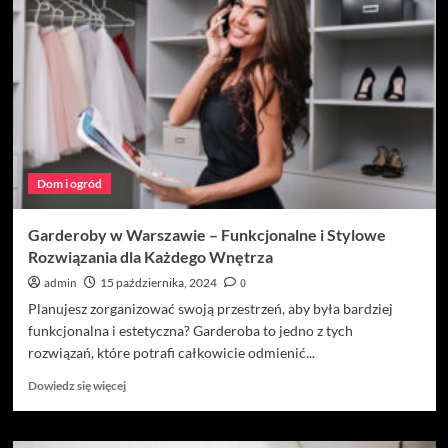
Dom i ogród
Garderoby w Warszawie – Funkcjonalne i Stylowe
Rozwiązania dla Każdego Wnętrza
admin
15 października, 2024
0
Planujesz zorganizować swoją przestrzeń, aby była bardziej
funkcjonalna i estetyczna? Garderoba to jedno z tych
rozwiązań, które potrafi całkowicie odmienić...
Dowiedz
Dowiedz się więcej
się
więcej
o