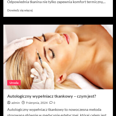
Odpowiednia tkanina nie tylko zapewnia komfort termiczny,...
Dowiedz
Dowiedz się więcej
się
więcej
o
Najlepsze
materiały
na
bluzy
damskie
–
co
wybrać
na
chłodniejsze
dni?
Uroda
Autologiczny wypełniacz tkankowy – czym jest?
admin
9 sierpnia, 2024
0
Autologiczny wypełniacz tkankowy to nowoczesna metoda
stosowana głównie w medycynie estetycznej, której celem jest