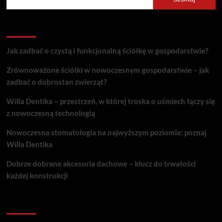
Recent Posts
Jak zadbać o czystą i funkcjonalną ściółkę w gospodarstwie?
Zrównoważone ściółki w nowoczesnym gospodarstwie – jak
zadbać o dobrostan zwierząt?
Willa Dentika – przestrzeń, w której troska o uśmiech łączy się
z nowoczesną technologią
Nowoczesna stomatologia na najwyższym poziomie: poznaj
Willa Dentika
Dobrze dobrane akcesoria dachowe – klucz do trwałości
każdej konstrukcji
Recent Comments