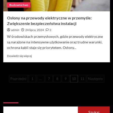
Budownictwo
Osłony na przewody elektryczne w przemyśle:
Zwiększenie bezpieczeństwa instalacji
admin
24 lipca, 2024
0
W środowiskach przemysłowych, gdzie przewody elektryczne
są narażone na intensywne użytkowanie oraz trudne warunki,
ochrona kabli staje się priorytetem. Osłony...
Dowiedz
Dowiedz się więcej
się
więcej
o
Osłony
Stronicowanie
Poprzedni
1
…
7
8
9
10
11
Następny
na
przewody
wpisów
elektryczne
w
Szukaj
przemyśle:
Zwiększenie
bezpieczeństwa
Szukaj
instalacji