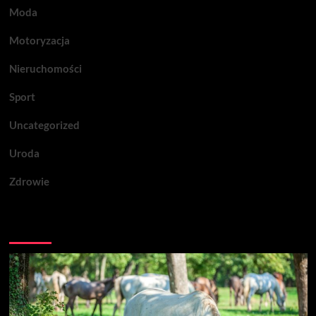
Moda
Motoryzacja
Nieruchomości
Sport
Uncategorized
Uroda
Zdrowie
Być może przegapiłeś