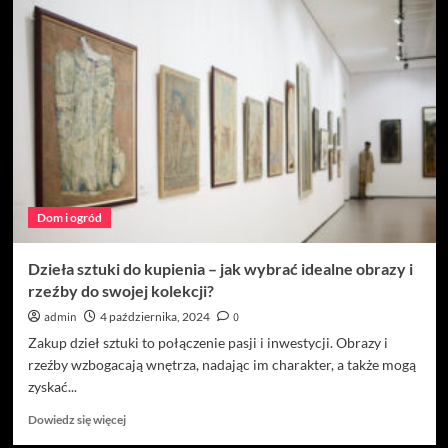
Garderoby
w
Warszawie
–
Funkcjonalne
i
Stylowe
Rozwiązania
dla
Każdego
Wnętrza
Dom i ogród
Dzieła sztuki do kupienia – jak wybrać idealne obrazy i
rzeźby do swojej kolekcji?
admin
4 października, 2024
0
Zakup dzieł sztuki to połączenie pasji i inwestycji. Obrazy i
rzeźby wzbogacają wnętrza, nadając im charakter, a także mogą
zyskać...
Dowiedz
Dowiedz się więcej
się