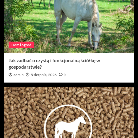
Nowoczesna stomatologia na najwyższym
poziomie: poznaj Willa Dentika
4
Budownictwo
Dobrze dobrane akcesoria dachowe – klucz do
trwałości każdej konstrukcji
Dom i ogród
5
Jak zadbać o czystą i funkcjonalną ściółkę w
Dom i ogród
gospodarstwie?
Jak zadbać o czystą i funkcjonalną ściółkę w
admin
5 sierpnia, 2026
0
gospodarstwie?
1
Dom i ogród
Zrównoważone ściółki w nowoczesnym
gospodarstwie – jak zadbać o dobrostan
zwierząt?
2
Uroda