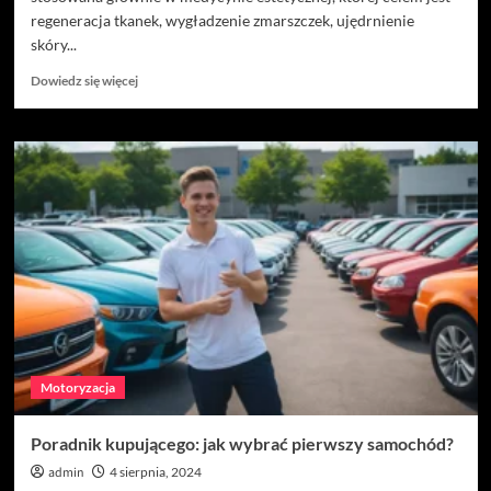
regeneracja tkanek, wygładzenie zmarszczek, ujędrnienie
skóry...
Dowiedz
Dowiedz się więcej
się
więcej
o
Autologiczny
wypełniacz
tkankowy
–
czym
jest?
Motoryzacja
Poradnik kupującego: jak wybrać pierwszy samochód?
admin
4 sierpnia, 2024