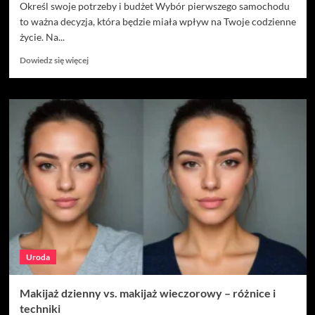
Określ swoje potrzeby i budżet Wybór pierwszego samochodu
to ważna decyzja, która będzie miała wpływ na Twoje codzienne
życie. Na...
Dowiedz
Dowiedz się więcej
się
więcej
o
Poradnik
kupującego:
jak
wybrać
pierwszy
samochód?
Uroda
Makijaż dzienny vs. makijaż wieczorowy – różnice i
techniki