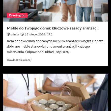
Dom i ogród
Meble do Twojego domu: kluczowe zasady aranżacji
admin
13 lutego, 2026
0
Rola odpowiednio dobranych mebli w aranżacji wnętrz Dobrze
dobrane meble stanowią fundament aranżacji każdego
mieszkania. Odpowiedni układ i styl szaf,...
Dowiedz
Dowiedz się więcej
się
więcej
o
Meble
do
Twojego
domu:
kluczowe
zasady
aranżacji