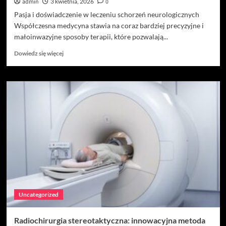
admin
3 kwietnia, 2026
0
Pasja i doświadczenie w leczeniu schorzeń neurologicznych
Współczesna medycyna stawia na coraz bardziej precyzyjne i
małoinwazyjne sposoby terapii, które pozwalają...
Dowiedz
Dowiedz się więcej
się
więcej
o
Nowoczesne
Metody
Leczenia
w
Centrum
Gamma
Knife
Exira:
Radiochirurgia
Stereotaktyczna
i
Uncategorized
Badania
MRI
Radiochirurgia stereotaktyczna: innowacyjna metoda