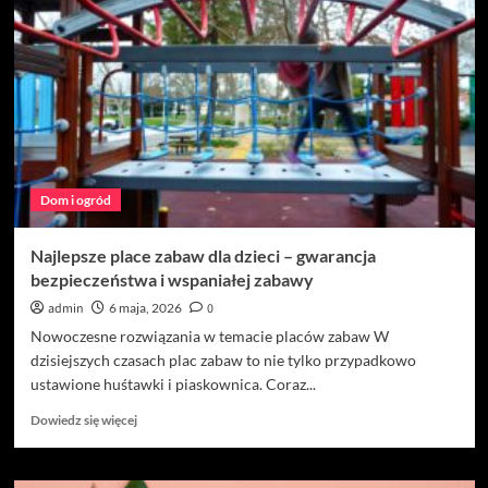
Dom i ogród
Najlepsze place zabaw dla dzieci – gwarancja
bezpieczeństwa i wspaniałej zabawy
admin
6 maja, 2026
0
Nowoczesne rozwiązania w temacie placów zabaw W
dzisiejszych czasach plac zabaw to nie tylko przypadkowo
ustawione huśtawki i piaskownica. Coraz...
Dowiedz
Dowiedz się więcej
się
więcej
o