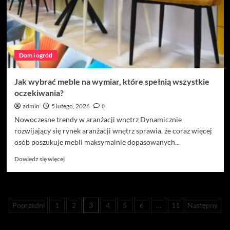
dla
Twojej
firmy
Dom i ogród
Jak wybrać meble na wymiar, które spełnią wszystkie
oczekiwania?
admin
5 lutego, 2026
0
Nowoczesne trendy w aranżacji wnętrz Dynamicznie
rozwijający się rynek aranżacji wnętrz sprawia, że coraz więcej
osób poszukuje mebli maksymalnie dopasowanych...
Dowiedz
Dowiedz się więcej
się
więcej
o
Jak
Stronicowanie
Poprzedni
1
2
3
4
5
6
…
11
Następny
wybrać
meble
wpisów
na