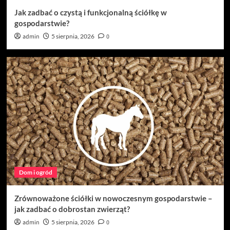
Jak zadbać o czystą i funkcjonalną ściółkę w
gospodarstwie?
admin
5 sierpnia, 2026
0
Dom i ogród
Zrównoważone ściółki w nowoczesnym gospodarstwie –
jak zadbać o dobrostan zwierząt?
admin
5 sierpnia, 2026
0