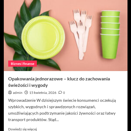
Najlepsze
place
zabaw
dla
dzieci
–
gwarancja
bezpieczeństwa
i
wspaniałej
zabawy
Biznes i finanse
Opakowania jednorazowe – klucz do zachowania
świeżości i wygody
admin
15 kwietnia, 2026
0
Wprowadzenie W dzisiejszym świecie konsumenci oczekują
szybkich, wygodnych i sprawdzonych rozwiązań,
umożliwiających podtrzymanie jakości żywności oraz łatwy
transport produktów. Stąd...
Dowiedz
Dowiedz się więcej