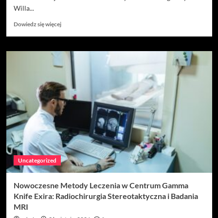
Willa...
Dowiedz
Dowiedz się więcej
się
więcej
o
Willa
Dentika
–
nowy
wymiar
kompleksowej
opieki
stomatologicznej
Uncategorized
Nowoczesne Metody Leczenia w Centrum Gamma
Knife Exira: Radiochirurgia Stereotaktyczna i Badania
MRI