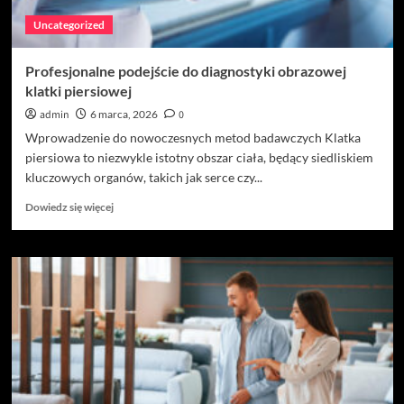
i
Uncategorized
pewności
siebie
Profesjonalne podejście do diagnostyki obrazowej
klatki piersiowej
admin
6 marca, 2026
0
Wprowadzenie do nowoczesnych metod badawczych Klatka
piersiowa to niezwykle istotny obszar ciała, będący siedliskiem
kluczowych organów, takich jak serce czy...
Dowiedz
Dowiedz się więcej
się
więcej
o
Profesjonalne
podejście
do
diagnostyki
obrazowej
klatki
piersiowej