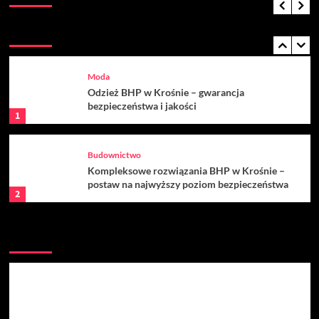
Willa Dentika – przestrzeń, w której troska o
uśmiech łączy się z nowoczesną technologią
Popularna historia
5
Moda
Odzież BHP w Krośnie – gwarancja
bezpieczeństwa i jakości
1
Budownictwo
Kompleksowe rozwiązania BHP w Krośnie –
postaw na najwyższy poziom bezpieczeństwa
2
Dom i ogród
Polecana historia
Jak zadbać o czystą i funkcjonalną ściółkę w
gospodarstwie?
3
Dom i ogród