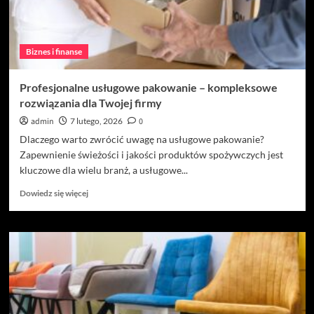
Biznes i finanse
Profesjonalne usługowe pakowanie – kompleksowe
rozwiązania dla Twojej firmy
admin
7 lutego, 2026
0
Dlaczego warto zwrócić uwagę na usługowe pakowanie?
Zapewnienie świeżości i jakości produktów spożywczych jest
kluczowe dla wielu branż, a usługowe...
Dowiedz
Dowiedz się więcej
się
więcej
o
Profesjonalne
usługowe
pakowanie
–
kompleksowe
rozwiązania