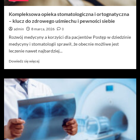
Kompleksowa opieka stomatologiczna i ortognatyczna
– klucz do zdrowego uśmiechu i pewności siebie
admin
8 marca, 2026
0
Rozwój medycyny a korzyści dla pacjentów Postęp w dziedzinie
medycyny i stomatologii sprawił, że obecnie możliwe jest
leczenie nawet najbardziej...
Dowiedz
Dowiedz się więcej
się
więcej
o
Kompleksowa
opieka
stomatologiczna
i
ortognatyczna
–
klucz
do
zdrowego
uśmiechu