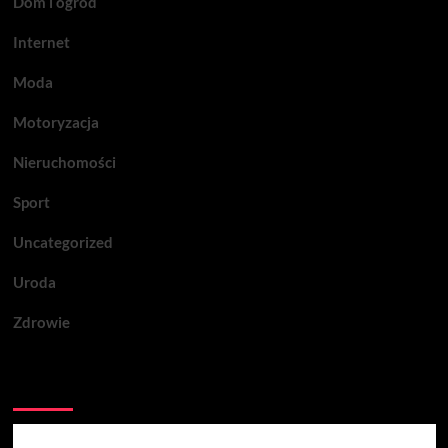
Dom i ogród
Internet
Moda
Motoryzacja
Nieruchomości
Sport
Uncategorized
Uroda
Zdrowie
Być może przegapiłeś