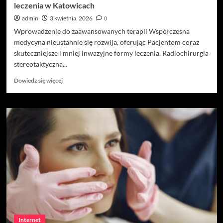
leczenia w Katowicach
admin
3 kwietnia, 2026
0
Wprowadzenie do zaawansowanych terapii Współczesna
medycyna nieustannie się rozwija, oferując Pacjentom coraz
skuteczniejsze i mniej inwazyjne formy leczenia. Radiochirurgia
stereotaktyczna...
Dowiedz
Dowiedz się więcej
się
więcej
o
Radiochirurgia
stereotaktyczna:
innowacyjna
metoda
leczenia
w
Katowicach
Internet