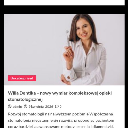
się
więcej
o
Opakowania
jednorazowe
–
klucz
do
zachowania
świeżości
i
wygody
Uncategorized
Willa Dentika – nowy wymiar kompleksowej opieki
stomatologicznej
admin
9 kwietnia, 2026
0
Rozwój stomatologii na najwyższym poziomie Współczesna
stomatologia nieustannie się rozwija, proponując pacjentom
coraz bardziej zaawansowane metody leczenia i diagnostyki.