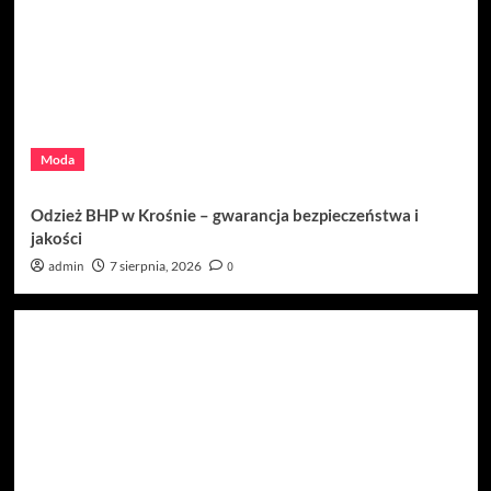
Zrównoważone ściółki w nowoczesnym
gospodarstwie – jak zadbać o dobrostan
zwierząt?
4
Uroda
Willa Dentika – przestrzeń, w której troska o
uśmiech łączy się z nowoczesną technologią
Moda
5
Odzież BHP w Krośnie – gwarancja bezpieczeństwa i
Moda
jakości
Odzież BHP w Krośnie – gwarancja
admin
7 sierpnia, 2026
0
bezpieczeństwa i jakości
1
Budownictwo
Kompleksowe rozwiązania BHP w Krośnie –
postaw na najwyższy poziom bezpieczeństwa
2
Dom i ogród