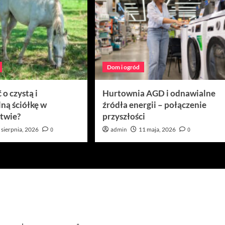
Dom i ogród
 o czystą i
Hurtownia AGD i odnawialne
ną ściółkę w
źródła energii – połączenie
twie?
przyszłości
 sierpnia, 2026
0
admin
11 maja, 2026
0