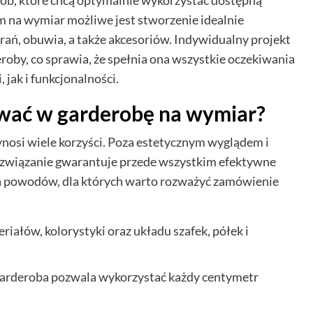
sób, które chcą optymalnie wykorzystać dostępną
 na wymiar możliwe jest stworzenie idealnie
ń, obuwia, a także akcesoriów. Indywidualny projekt
roby, co sprawia, że spełnia ona wszystkie oczekiwania
jak i funkcjonalności.
wać w garderobę na wymiar?
ynosi wiele korzyści. Poza estetycznym wyglądem i
ozwiązanie gwarantuje przede wszystkim efektywne
ka powodów, dla których warto rozważyć zamówienie
ałów, kolorystyki oraz układu szafek, półek i
garderoba pozwala wykorzystać każdy centymetr