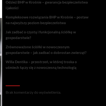
Odzież BHP w Krośnie – gwarancja bezpieczeństwa
i jakości
Kompleksowe rozwiązania BHP w Krośnie – postaw
na najwyższy poziom bezpieczeństwa
Jak zadbać o czystą i funkcjonalną ściółkę w
gospodarstwie?
Zrównoważone ściółki w nowoczesnym
gospodarstwie – jak zadbać o dobrostan zwierząt?
Willa Dentika – przestrzeń, w której troska o
uśmiech łączy się z nowoczesną technologią
Recent Comments
Brak komentarzy do wyświetlenia.