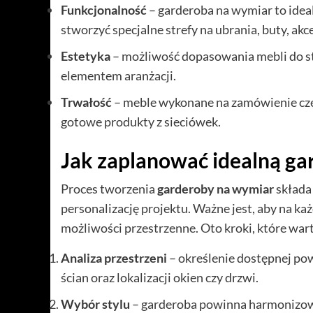
Funkcjonalność
– garderoba na wymiar to idea
stworzyć specjalne strefy na ubrania, buty, akce
Estetyka
– możliwość dopasowania mebli do st
elementem aranżacji.
Trwałość
– meble wykonane na zamówienie częst
gotowe produkty z sieciówek.
Jak zaplanować idealną ga
Proces tworzenia
garderoby na wymiar
składa 
personalizację projektu. Ważne jest, aby na ka
możliwości przestrzenne. Oto kroki, które war
Analiza przestrzeni
– określenie dostępnej pow
ścian oraz lokalizacji okien czy drzwi.
Wybór stylu
– garderoba powinna harmonizować