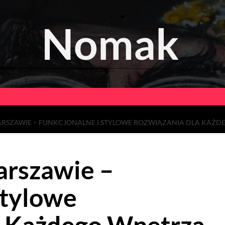
Nomak
RSZAWIE – FUNKCJONALNE I STYLOWE ROZWIĄZANIA DLA KAŻD
rszawie –
Stylowe