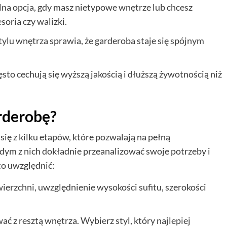
lna opcja, gdy masz nietypowe wnętrze lub chcesz
soria czy walizki.
ylu wnętrza sprawia, że garderoba staje się spójnym
o cechują się wyższą jakością i dłuższą żywotnością niż
rderobę?
się z kilku etapów, które pozwalają na pełną
żdym z nich dokładnie przeanalizować swoje potrzeby i
to uwzględnić:
ierzchni, uwzględnienie wysokości sufitu, szerokości
 z resztą wnętrza. Wybierz styl, który najlepiej