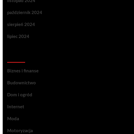
listopad 2024
październik 2024
sierpień 2024
lipiec 2024
Categories
Biznes i finanse
Budownictwo
Dom i ogród
Internet
Moda
Motoryzacja