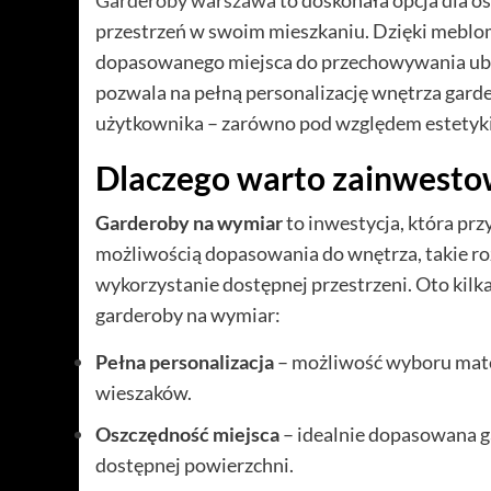
Garderoby warszawa
to doskonała opcja dla o
przestrzeń w swoim mieszkaniu. Dzięki meblom
dopasowanego miejsca do przechowywania ubra
pozwala na pełną personalizację wnętrza garde
użytkownika – zarówno pod względem estetyki, 
Dlaczego warto zainwesto
Garderoby na wymiar
to inwestycja, która prz
możliwością dopasowania do wnętrza, takie r
wykorzystanie dostępnej przestrzeni. Oto kil
garderoby na wymiar:
Pełna personalizacja
– możliwość wyboru materi
wieszaków.
Oszczędność miejsca
– idealnie dopasowana 
dostępnej powierzchni.