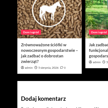
Dom i ogród
Dom i ogród
Zrównoważone ściółki w
Jak zadbać
nowoczesnym gospodarstwie –
funkcjonal
jak zadbać o dobrostan
gospodars
zwierząt?
admin
5
admin
5 sierpnia, 2026
0
Dodaj komentarz