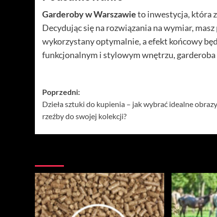
Garderoby
w
Warszawie
to inwestycja, która 
Decydując się na rozwiązania na wymiar, masz 
wykorzystany optymalnie, a efekt końcowy będz
funkcjonalnym i stylowym wnętrzu, garderoba
Zobacz
Poprzedni:
Dzieła sztuki do kupienia – jak wybrać idealne obrazy
wpisy
rzeźby do swojej kolekcji?
Więcej historii