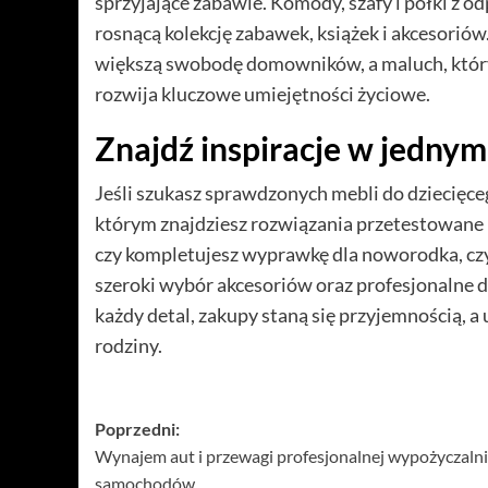
sprzyjające zabawie. Komody, szafy i półki z 
rosnącą kolekcję zabawek, książek i akcesoriów
większą swobodę domowników, a maluch, który
rozwija kluczowe umiejętności życiowe.
Znajdź inspiracje w jednym
Jeśli szukasz sprawdzonych mebli do dziecięc
którym znajdziesz rozwiązania przetestowane i
czy kompletujesz wyprawkę dla noworodka, czy o
szeroki wybór akcesoriów oraz profesjonalne 
każdy detal, zakupy staną się przyjemnością, a
rodziny.
Zobacz
Poprzedni:
Wynajem aut i przewagi profesjonalnej wypożyczalni
wpisy
samochodów