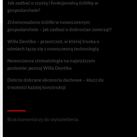
Jak zadbać o czystą i funkcjonalną ściółkę w
gospodarstwie?
Zrównoważone ściółki w nowoczesnym
gospodarstwie – jak zadbać o dobrostan zwierząt?
Willa Dentika – przestrzeń, w której troska o
uśmiech łączy się z nowoczesną technologią
Nowoczesna stomatologia na najwyższym
poziomie: poznaj Willa Dentika
Dobrze dobrane akcesoria dachowe – klucz do
trwałości każdej konstrukcji
Recent Comments
Brak komentarzy do wyświetlenia.