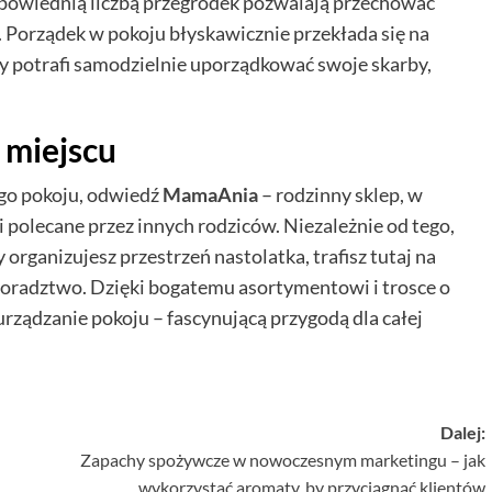
odpowiednią liczbą przegródek pozwalają przechować
. Porządek w pokoju błyskawicznie przekłada się na
 potrafi samodzielnie uporządkować swoje skarby,
 miejscu
ego pokoju, odwiedź
MamaAnia
– rodzinny sklep, w
 polecane przez innych rodziców. Niezależnie od tego,
rganizujesz przestrzeń nastolatka, trafisz tutaj na
doradztwo. Dzięki bogatemu asortymentowi i trosce o
 urządzanie pokoju – fascynującą przygodą dla całej
Dalej:
Zapachy spożywcze w nowoczesnym marketingu – jak
wykorzystać aromaty, by przyciągnąć klientów