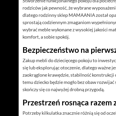
Stworzenie funkcjonalnego pokoju dla pociech
rodziców jak pewność, że wybrane wyposażenie 
dlatego rodzinny sklep MAMAANIA został opar
sprostają codziennym zmaganiom wypełniony
wybrać meble wykonane z wysokiej jakości mat
komfort, a sobie spokój.
Bezpieczeństwo na pierws
Zakup mebli do dziecięcego pokoju to inwestyc
się lub eksplorując otoczenie, dlatego ważne j
zaokrąglone krawędzie, stabilność konstrukcji 
temu dziecko będzie mogło bez obaw rozwijać 
skończy się co najwyżej drobną przygodą.
Przestrzeń rosnąca razem 
Potrzeby kilkulatka znacznie różnią się od ocz