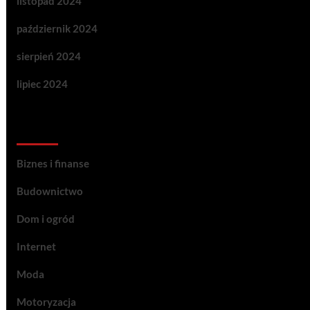
listopad 2024
październik 2024
sierpień 2024
lipiec 2024
Categories
Biznes i finanse
Budownictwo
Dom i ogród
Internet
Moda
Motoryzacja