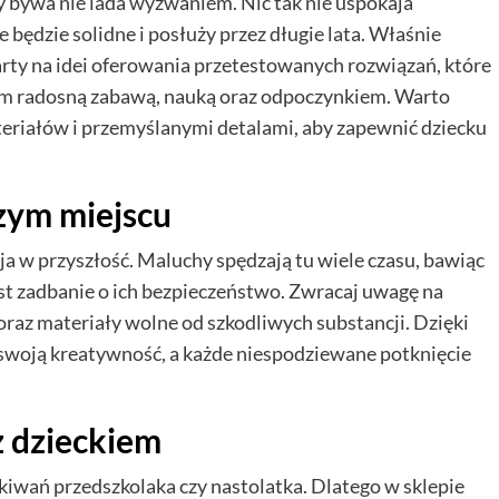
y bywa nie lada wyzwaniem. Nic tak nie uspokaja
będzie solidne i posłuży przez długie lata. Właśnie
ty na idei oferowania przetestowanych rozwiązań, które
m radosną zabawą, nauką oraz odpoczynkiem. Warto
eriałów i przemyślanymi detalami, aby zapewnić dziecku
zym miejscu
ja w przyszłość. Maluchy spędzają tu wiele czasu, bawiąc
est zadbanie o ich bezpieczeństwo. Zwracaj uwagę na
oraz materiały wolne od szkodliwych substancji. Dzięki
swoją kreatywność, a każde niespodziewane potknięcie
z dzieckiem
ekiwań przedszkolaka czy nastolatka. Dlatego w sklepie