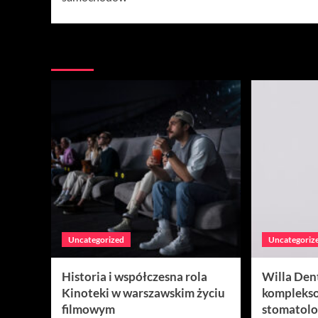
Więcej historii
Uncategorized
Uncategoriz
Historia i współczesna rola
Willa Den
Kinoteki w warszawskim życiu
komplekso
filmowym
stomatolo