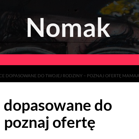
Nomak
ĘCE DOPASOWANE DO TWOJEJ RODZINY – POZNAJ OFERTĘ MAMAA
e dopasowane do
 poznaj ofertę