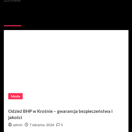
Być może przegapiłeś
Moda
Odzież BHP w Krośnie – gwarancja bezpieczeństwa i
jakości
admin
7 sierpnia, 2026
0