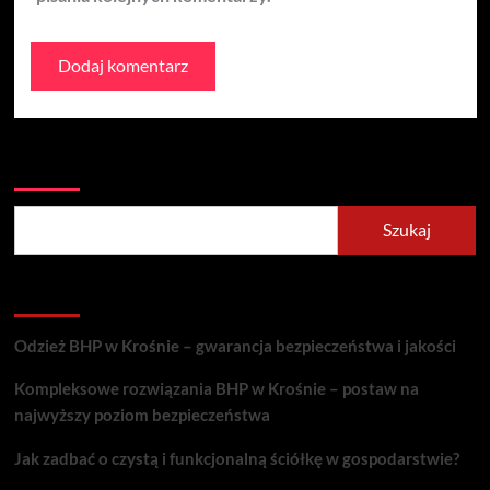
Szukaj
Szukaj
Recent Posts
Odzież BHP w Krośnie – gwarancja bezpieczeństwa i jakości
Kompleksowe rozwiązania BHP w Krośnie – postaw na
najwyższy poziom bezpieczeństwa
Jak zadbać o czystą i funkcjonalną ściółkę w gospodarstwie?