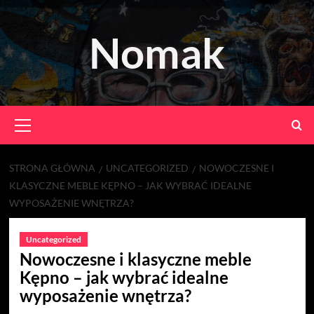
Skip
to
Nomak
content
Primary
Menu
STRONA GŁÓWNA
UNCATEGORIZED
NOWOCZESNE I
KLASYCZNE MEBLE KĘPNO – JAK WYBRAĆ IDEALNE
WYPOSAŻENIE WNĘTRZA?
Uncategorized
Nowoczesne i klasyczne meble
Kępno – jak wybrać idealne
wyposażenie wnętrza?