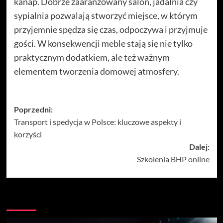
kanap. Dobrze zaaranżowany salon, jadalnia czy
sypialnia pozwalają stworzyć miejsce, w którym
przyjemnie spędza się czas, odpoczywa i przyjmuje
gości. W konsekwencji meble stają się nie tylko
praktycznym dodatkiem, ale też ważnym
elementem tworzenia domowej atmosfery.
Zobacz
Poprzedni:
Transport i spedycja w Polsce: kluczowe aspekty i
wpisy
korzyści
Dalej:
Szkolenia BHP online
Więcej historii