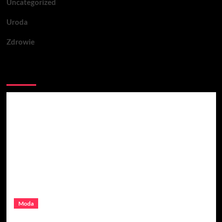
Uncategorized
Uroda
Zdrowie
Być może przegapiłeś
Moda