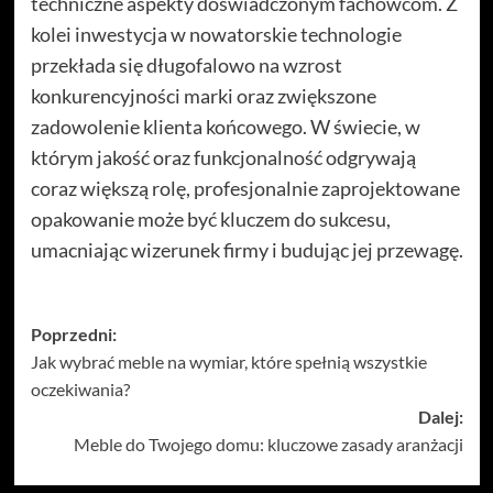
techniczne aspekty doświadczonym fachowcom. Z
kolei inwestycja w nowatorskie technologie
przekłada się długofalowo na wzrost
konkurencyjności marki oraz zwiększone
zadowolenie klienta końcowego. W świecie, w
którym jakość oraz funkcjonalność odgrywają
coraz większą rolę, profesjonalnie zaprojektowane
opakowanie może być kluczem do sukcesu,
umacniając wizerunek firmy i budując jej przewagę.
Zobacz
Poprzedni:
Jak wybrać meble na wymiar, które spełnią wszystkie
wpisy
oczekiwania?
Dalej:
Meble do Twojego domu: kluczowe zasady aranżacji